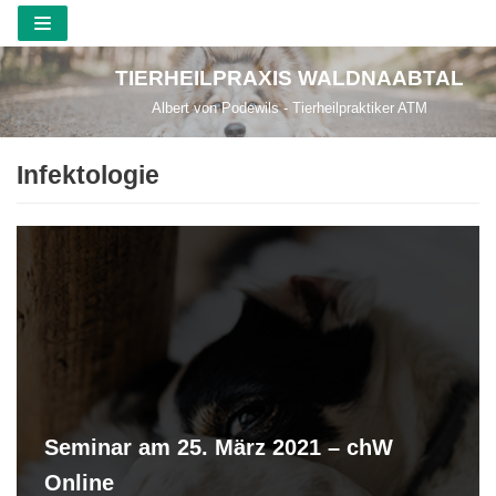
Zum
TIERHEILPRAXIS WALDNAABTAL
Inhalt
Albert von Podewils - Tierheilpraktiker ATM
springen
Infektologie
Seminar am 25. März 2021 – chW
Online